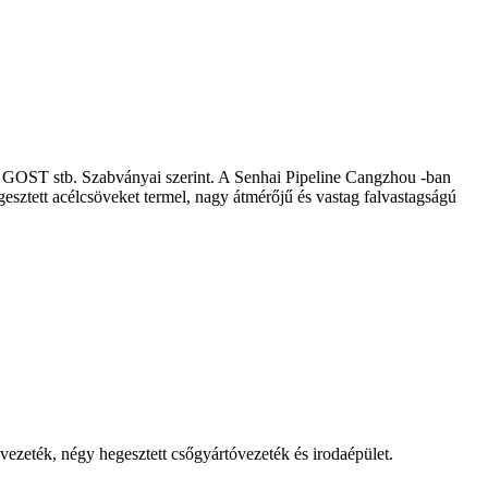
OST stb. Szabványai szerint. A Senhai Pipeline Cangzhou -ban
esztett acélcsöveket termel, nagy átmérőjű és vastag falvastagságú
óvezeték, négy hegesztett csőgyártóvezeték és irodaépület.