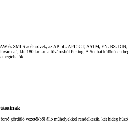
, SAW és SMLS acélcsövek, az API5L, API 5CT, ASTM, EN, BS, DIN, G
ülővárosa", kb. 180 km -re a fővárosból Peking. A Senhai különösen heg
s megtehetők.
atásainak
gy forró gördülő vezetékből álló műhelyekkel rendelkezik, két hideg húz