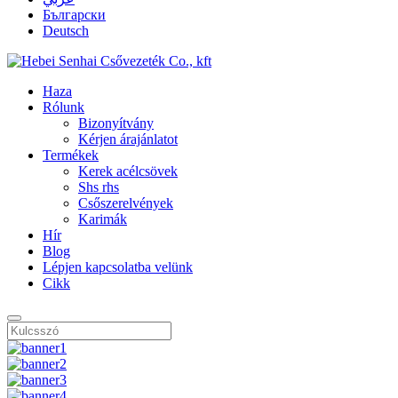
Български
Deutsch
Haza
Rólunk
Bizonyítvány
Kérjen árajánlatot
Termékek
Kerek acélcsövek
Shs rhs
Csőszerelvények
Karimák
Hír
Blog
Lépjen kapcsolatba velünk
Cikk