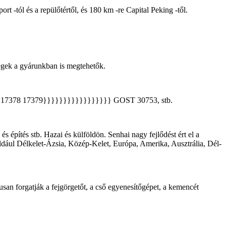
 -tól és a repülőtértől, és 180 km -re Capital Peking -től.
egek a gyárunkban is megtehetők.
6 17378 17379}}}}}}}}}}}}}}}}} GOST 30753, stb.
és építés stb. Hazai és külföldön. Senhai nagy fejlődést ért el a
ldául Délkelet-Ázsia, Közép-Kelet, Európa, Amerika, Ausztrália, Dél-
san forgatják a fejgörgetőt, a cső egyenesítőgépet, a kemencét