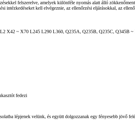
zésekkel felszerelve, amelyek különféle nyomás alatt álló zökkenőmente
zési intézkedéseket kell elvégeznie, az ellenőrzési eljárásokkal, az ell
PSL2 X42 ~ X70 L245 L290 L360, Q235A, Q235B, Q235C, Q345B ~ F,
kasztót fedezi
solatba lépjenek velünk, és együtt dolgozzanak egy fényesebb jövő fel