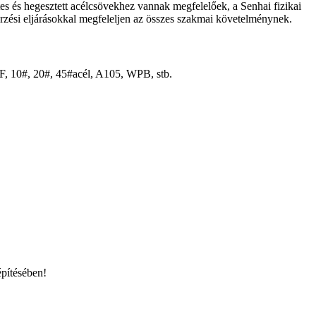
s és hegesztett acélcsövekhez vannak megfelelőek, a Senhai fizikai
enőrzési eljárásokkal megfeleljen az összes szakmai követelménynek.
 10#, 20#, 45#acél, A105, WPB, stb.
építésében!