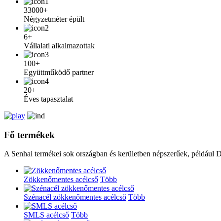
33000+
Négyzetméter épült
6+
Vállalati alkalmazottak
100+
Együttműködő partner
20+
Éves tapasztalat
Fő termékek
A Senhai termékei sok országban és kerületben népszerűek, például D
Zökkenőmentes acélcső
Több
Szénacél zökkenőmentes acélcső
Több
SMLS acélcső
Több