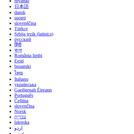
hrvatski
日本語
dansk
suomi
slovenščina
Türkçe
Srbija jezik (latinica)
русский
हिंदी
বাংলা
România limbi
Eesti
bosanski
ไทย
Italiano
українська
Gaeilgenah Éireann
Português
Čeština
slovenčina
Norsk
עברית
íslenska
اردو
عربي