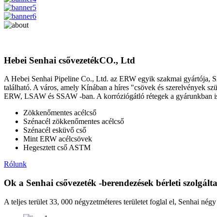
Hebei Senhai csővezeték
CO., Ltd
A Hebei Senhai Pipeline Co., Ltd. az ERW egyik szakmai gyártója
található. A város, amely Kínában a híres "csövek és szerelvények sz
ERW, LSAW és SSAW -ban. A korróziógátló rétegek a gyárunkban i
Zökkenőmentes acélcső
Szénacél zökkenőmentes acélcső
Szénacél esküvő cső
Mint ERW acélcsövek
Hegesztett cső ASTM
Rólunk
Ok a Senhai csővezeték -berendezések bérleti szolgált
A teljes terület 33, 000 négyzetméteres területet foglal el, Senhai né