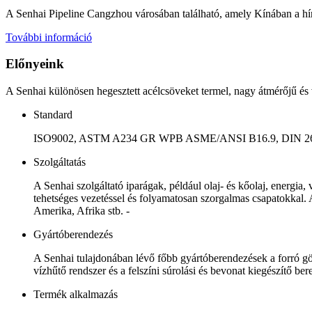
A Senhai Pipeline Cangzhou városában található, amely Kínában a híres
További információ
Előnyeink
A Senhai különösen hegesztett acélcsöveket termel, nagy átmérőjű 
Standard
ISO9002, ASTM A234 GR WPB ASME/ANSI B16.9, DIN 2605-1/
Szolgáltatás
A Senhai szolgáltató iparágak, például olaj- és kőolaj, energia, 
tehetséges vezetéssel és folyamatosan szorgalmas csapatokkal.
Amerika, Afrika stb. -
Gyártóberendezés
A Senhai tulajdonában lévő főbb gyártóberendezések a forró gör
vízhűtő rendszer és a felszíni súrolási és bevonat kiegészítő ber
Termék alkalmazás