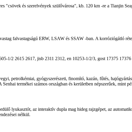
 "csövek és szerelvények szülővárosa", kb. 120 km -re a Tianjin Seaport
és vastag falvastagságú ERW, LSAW és SSAW -ban. A korróziógátló rét
2 2615 2617, jisb 2311 2312, en 10253-1/2/3, gost 17375 1737
vegyi, petrolkémiai, gyógyszerészeti, finomító, kazán, fűtés, hajógyártás 
 A Senhai termékei számos országban és kerületben népszerűek, mint pé
dülő lyukasztót, az interaktív dupla mag hideg rajzgépet, az automatiku
endezései nélkül.