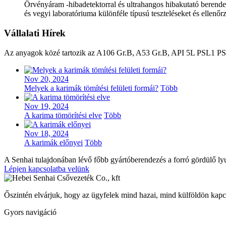
Örvényáram -hibadetektorral és ultrahangos hibakutató berende
és vegyi laboratóriuma különféle típusú teszteléseket és ellenőr
Vállalati Hírek
Az anyagok közé tartozik az A106 Gr.B, A53 Gr.B, API 5L PSL1 
Nov 20, 2024
Melyek a karimák tömítési felületi formái?
Több
Nov 19, 2024
A karima tömörítési elve
Több
Nov 18, 2024
A karimák előnyei
Több
A Senhai tulajdonában lévő főbb gyártóberendezés a forró gördülő lyu
Lépjen kapcsolatba velünk
Őszintén elvárjuk, hogy az ügyfelek mind hazai, mind külföldön kapc
Gyors navigáció