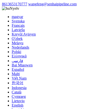
8613653170777
wangfeng@senhaipipeline.com
Nyelv
magyar
Svenska
Français
Latviešu
Kreyòl Ayisyen
O'zbek
Melayu
Nederlands
Polski
Ελληνικά
فارسی
Bai Miaowen
Español
Malti
Việt Nam
한국어
Indonesia
Català
Cymraeg
Lietuvių
English